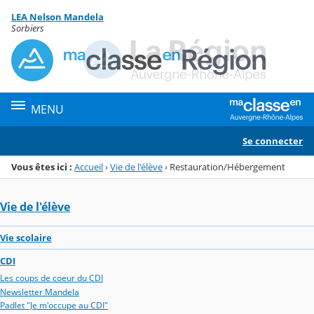
Panneau de gestion des cookies
LEA Nelson Mandela
Menu de la rubrique
Contenu
Sorbiers
MENU
Se connecter
Vous êtes ici :
Accueil
›
Vie de l'élève
›
Restauration/Hébergement
Vie de l'élève
Vie scolaire
CDI
Les coups de coeur du CDI
Newsletter Mandela
Padlet "Je m'occupe au CDI"