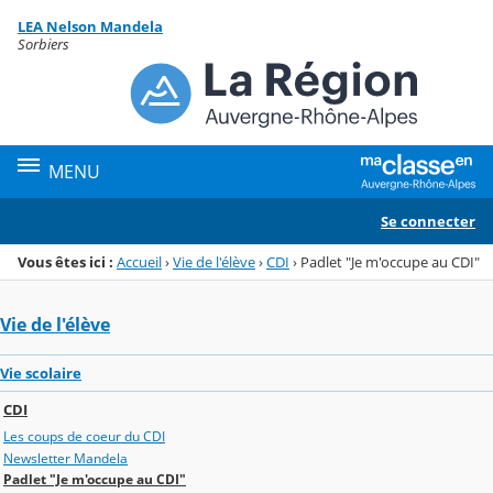
Panneau de gestion des cookies
LEA Nelson Mandela
Menu de la rubrique
Contenu
Sorbiers
MENU
Se connecter
Vous êtes ici :
Accueil
›
Vie de l'élève
›
CDI
›
Padlet "Je m'occupe au CDI"
Vie de l'élève
Vie scolaire
CDI
Les coups de coeur du CDI
Newsletter Mandela
Padlet "Je m'occupe au CDI"