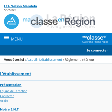
Panneau de gestion des cookies
LEA Nelson Mandela
Menu de la rubrique
Contenu
Sorbiers
MENU
Se connecter
Vous êtes ici :
Accueil
›
L'établissement
›
Règlement intérieur
L'établissement
Présentation
Equipe de Direction
Contacter
Accès
Notre E.N.T.