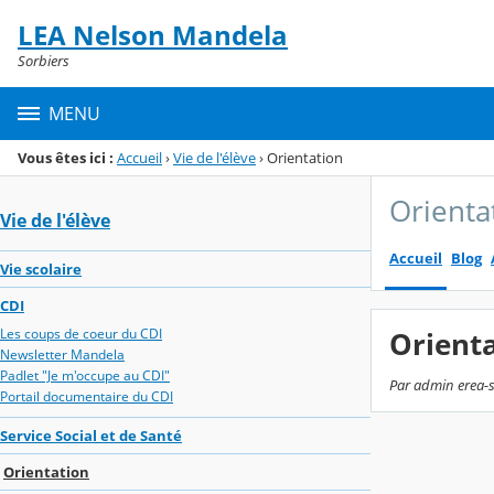
Panneau de gestion des cookies
LEA Nelson Mandela
Menu de la rubrique
Contenu
Sorbiers
MENU
Vous êtes ici :
Accueil
›
Vie de l'élève
›
Orientation
Orienta
Vie de l'élève
Accueil
Blog
Vie scolaire
CDI
Les coups de coeur du CDI
Orient
Newsletter Mandela
Padlet "Je m'occupe au CDI"
Par admin erea-so
Portail documentaire du CDI
Service Social et de Santé
Orientation