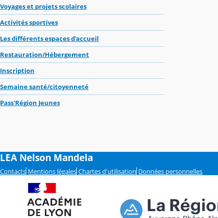
Voyages et projets scolaires
Activités sportives
Les différents espaces d'accueil
Restauration/Hébergement
Inscription
Semaine santé/citoyenneté
Pass'Région Jeunes
LEA Nelson Mandela
Contacts
Mentions légales
Chartes d'utilisation
Données personnelles