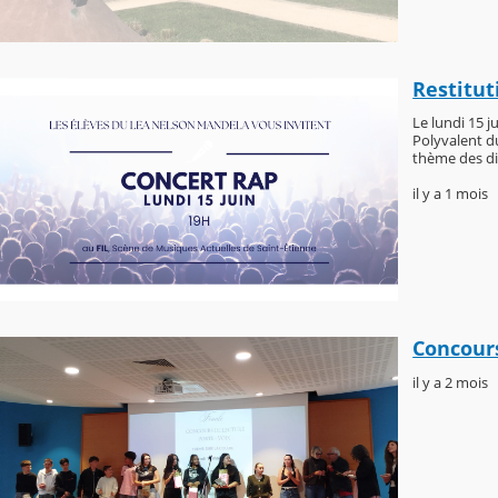
Restitut
Le lundi 15 j
Polyvalent d
thème des di
il y a 1 mois
Concours
il y a 2 mois