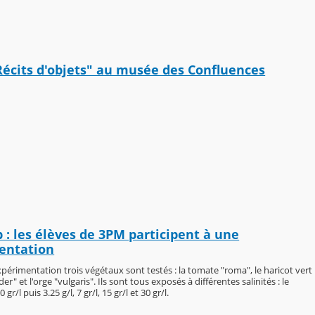
Récits d'objets" au musée des Confluences
 : les élèves de 3PM participent à une
entation
périmentation trois végétaux sont testés : la tomate "roma", le haricot vert
r" et l'orge "vulgaris". Ils sont tous exposés à différentes salinités : le
gr/l puis 3.25 g/l, 7 gr/l, 15 gr/l et 30 gr/l.