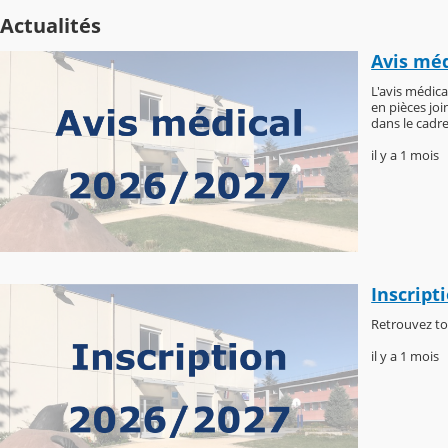
Actualités
Avis méd
L'avis médica
en pièces joi
dans le cadre
il y a 1 mois
Inscript
Retrouvez to
il y a 1 mois