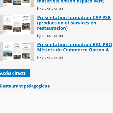
matériels option espace vert)
il y a plus d'un an
Présentation formation CAP PSR
(production et services en
restauration)
il y a plus d'un an
Présentation formation BAC PRO
Métiers du Commerce Option A
il y a plus d'un an
Accès directs
Restaurant pédagogique