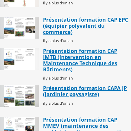
il y a plus d'un an
Présentation formation CAP EPC
(équipier polyvalent du
commerce)
il y a plus d'un an
Présentation formation CAP
IMTB (Intervention en
Maintenance Technique des
Bâtiments)
il y a plus d'un an
Présentation formation CAPA JP
(jardinier paysagiste)
il y a plus d'un an
Présentation formation CAP
MMEV (maintenance des