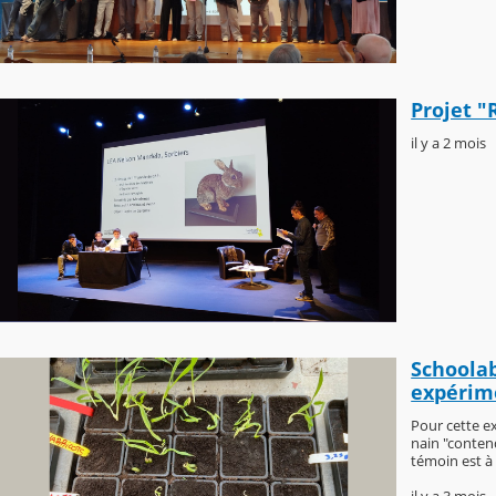
Projet "
il y a 2 mois
Schoolab
expérim
Pour cette ex
nain "contende
témoin est à 0 
il y a 3 mois