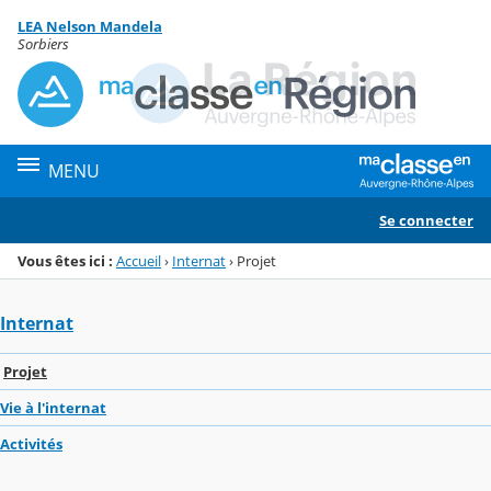
Panneau de gestion des cookies
LEA Nelson Mandela
Menu de la rubrique
Contenu
Sorbiers
MENU
Se connecter
Vous êtes ici :
Accueil
›
Internat
›
Projet
Internat
Projet
Vie à l'internat
Activités