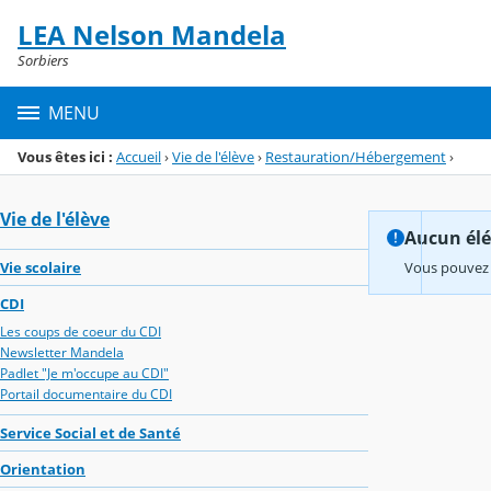
Panneau de gestion des cookies
LEA Nelson Mandela
Menu de la rubrique
Contenu
Sorbiers
MENU
Vous êtes ici :
Accueil
›
Vie de l'élève
›
Restauration/Hébergement
›
Vie de l'élève
Aucun élém
Vie scolaire
Vous pouvez 
CDI
Les coups de coeur du CDI
Newsletter Mandela
Padlet "Je m'occupe au CDI"
Portail documentaire du CDI
Service Social et de Santé
Orientation