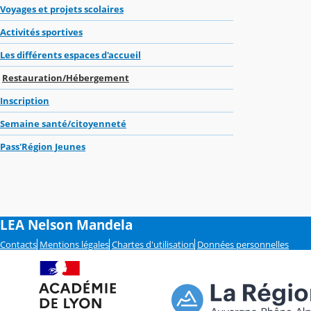
Voyages et projets scolaires
Activités sportives
Les différents espaces d'accueil
Restauration/Hébergement
Inscription
Semaine santé/citoyenneté
Pass'Région Jeunes
LEA Nelson Mandela
Contacts
Mentions légales
Chartes d'utilisation
Données personnelles