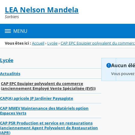
Panneau de gestion des cookies
LEA Nelson Mandela
Menu de la rubrique
Contenu
Sorbiers
MENU
Vous êtes ici :
Accueil
›
Lycée
›
CAP EPC Equipier polyvalent du commerce
Lycée
Aucun élém
Actualités
Vous pouvez 
CAP EPC Equipier polyvalent du commerce
(anciennement Employé Vente Spécialisée (EVS))
CAP(A) agricole JP Jardinier Paysagiste
CAP MMEV Maintenance des Matériels option
Espaces Verts
CAP PSR Production et service en restaurations
(anciennement Agent Polyvalent de Restauration
(APR)