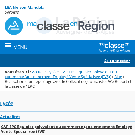
Panneau de gestion des cookies
LEA Nelson Mandela
Menu de la rubrique
Contenu
Sorbiers
MENU
Se connecter
Vous êtes ici :
Accueil
›
Lycée
›
CAP EPC Equipier polyvalent du
commerce (anciennement Employé Vente Spécialisée (EVS))
›
Blog
›
Réalisation d'un reportage avec le Collectif de journalistes We Report et
la classe de 1EPC
Lycée
Actualités
CAP EPC Equipier polyvalent du commerce (anciennement Employé
Vente Spécialisée (EVS))