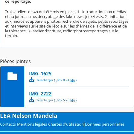
ce reportage.
Trois ateliers de 4h ont été mis en place : 1 - introduction aux médias
et au journalisme, décryptage des fake news, jeux/tests. 2 - initiation
aux micros et appareils photos, recherche de sujets, petits reportages
et interviews sur le site de l'école sur les thèmes de la différence et de
la tolérance. 3 - atelier d'écriture, radio/photos/reportages sur le
terrain.
Pièces jointes
IMG_1625
Télécharger
( .
JPG
,
8.24
Mo
)
IMG_2722
Télécharger
( .
JPG
,
5.78
Mo
)
LEA Nelson Mandela
Contacts
Mentions légales
Chartes d'utilisation
Données personnelles