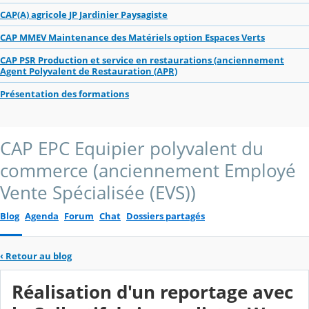
CAP(A) agricole JP Jardinier Paysagiste
CAP MMEV Maintenance des Matériels option Espaces Verts
CAP PSR Production et service en restaurations (anciennement
Agent Polyvalent de Restauration (APR)
Présentation des formations
CAP EPC Equipier polyvalent du
commerce (anciennement Employé
Vente Spécialisée (EVS))
Blog
Agenda
Forum
Chat
Dossiers partagés
‹
Retour au blog
Réalisation d'un reportage avec