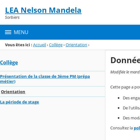
Panneau de gestion des cookies
LEA Nelson Mandela
Menu de la rubrique
Contenu
Sorbiers
MENU
Vous êtes ici :
Accueil
›
Collège
›
Orientation
›
Donnée
Collège
Modifiée le mard
Présentation de la classe de 3ème PM (prépa
métier)
Cette page a pou
Orientation
Des enga
La période de stage
De l'util
Des modal
Consultez la
po