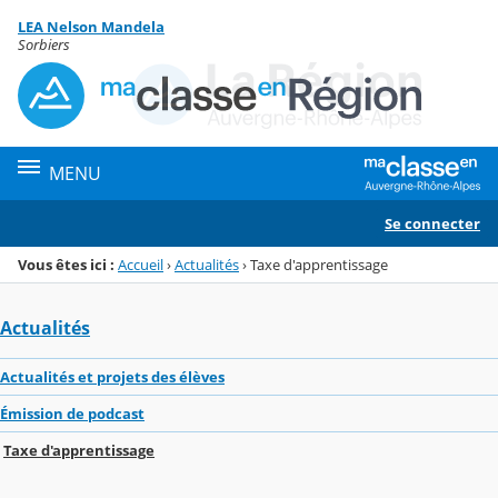
Panneau de gestion des cookies
LEA Nelson Mandela
Menu de la rubrique
Contenu
Sorbiers
MENU
Se connecter
Vous êtes ici :
Accueil
›
Actualités
›
Taxe d'apprentissage
Actualités
Actualités et projets des élèves
Émission de podcast
Taxe d'apprentissage