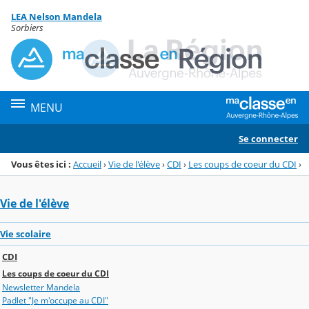
Panneau de gestion des cookies
LEA Nelson Mandela
Menu de la rubrique
Contenu
Sorbiers
MENU
Se connecter
Vous êtes ici :
Accueil
›
Vie de l'élève
›
CDI
›
Les coups de coeur du CDI
›
Vie de l'élève
Vie scolaire
CDI
Les coups de coeur du CDI
Newsletter Mandela
Padlet "Je m'occupe au CDI"