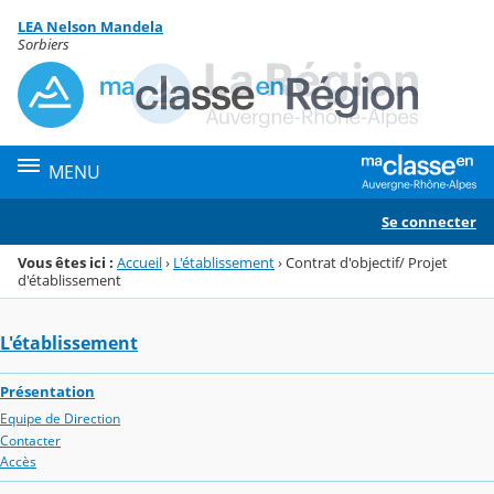
Panneau de gestion des cookies
LEA Nelson Mandela
Menu de la rubrique
Contenu
Sorbiers
MENU
Se connecter
Vous êtes ici :
Accueil
›
L'établissement
›
Contrat d'objectif/ Projet
d'établissement
L'établissement
Présentation
Equipe de Direction
Contacter
Accès