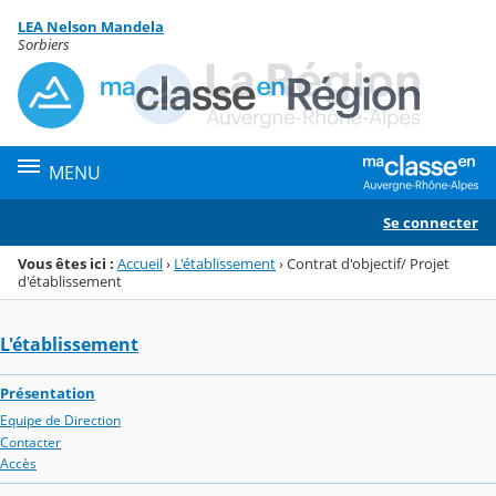
Panneau de gestion des cookies
LEA Nelson Mandela
Menu de la rubrique
Contenu
Sorbiers
MENU
Se connecter
Vous êtes ici :
Accueil
›
L'établissement
›
Contrat d'objectif/ Projet
d'établissement
L'établissement
Présentation
Equipe de Direction
Contacter
Accès