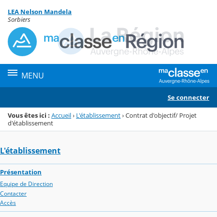
Panneau de gestion des cookies
LEA Nelson Mandela
Menu de la rubrique
Contenu
Sorbiers
MENU
Se connecter
Vous êtes ici :
Accueil
›
L'établissement
›
Contrat d'objectif/ Projet
d'établissement
L'établissement
Présentation
Equipe de Direction
Contacter
Accès